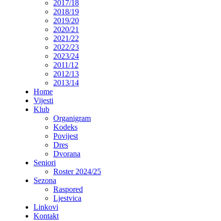
2017/18
2018/19
2019/20
2020/21
2021/22
2022/23
2023/24
2011/12
2012/13
2013/14
Home
Vijesti
Klub
Organigram
Kodeks
Povijest
Dres
Dvorana
Seniori
Roster 2024/25
Sezona
Raspored
Ljestvica
Linkovi
Kontakt