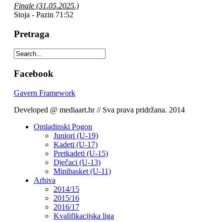
Finale (31.05.2025.)
Stoja
- Pazin 71:52
Pretraga
Facebook
Gavern Framework
Developed @ mediaart.hr // Sva prava pridržana. 2014
Omladinski Pogon
Juniori (U-19)
Kadeti (U-17)
Pretkadeti (U-15)
Dječaci (U-13)
Minibasket (U-11)
Arhiva
2014/15
2015/16
2016/17
Kvalifikacijska liga