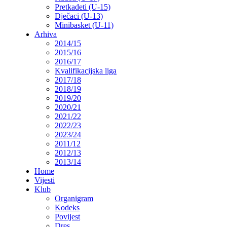
Pretkadeti (U-15)
Dječaci (U-13)
Minibasket (U-11)
Arhiva
2014/15
2015/16
2016/17
Kvalifikacijska liga
2017/18
2018/19
2019/20
2020/21
2021/22
2022/23
2023/24
2011/12
2012/13
2013/14
Home
Vijesti
Klub
Organigram
Kodeks
Povijest
Dres