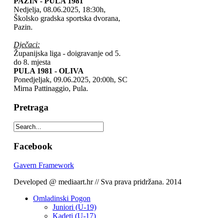
PAZIN - PULA 1981
Nedjelja, 08.06.2025, 18:30h,
Školsko gradska sportska dvorana,
Pazin.
Dječaci:
Županijska liga - doigravanje od 5.
do 8. mjesta
PULA 1981 - OLIVA
Ponedjeljak, 09.06.2025, 20:00h, SC
Mirna Pattinaggio, Pula.
Pretraga
Facebook
Gavern Framework
Developed @ mediaart.hr // Sva prava pridržana. 2014
Omladinski Pogon
Juniori (U-19)
Kadeti (U-17)