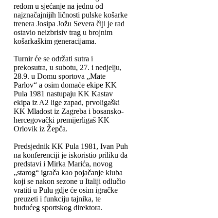
redom u sjećanje na jednu od
najznačajnijih ličnosti pulske košarke
trenera Josipa Jožu Severa čiji je rad
ostavio neizbrisiv trag u brojnim
košarkaškim generacijama.
Turnir će se održati sutra i
prekosutra, u subotu, 27. i nedjelju,
28.9. u Domu sportova „Mate
Parlov“ a osim domaće ekipe KK
Pula 1981 nastupaju KK Kastav
ekipa iz A2 lige zapad, prvoligaški
KK Mladost iz Zagreba i bosansko-
hercegovački premijerligaš KK
Orlovik iz Žepča.
Predsjednik KK Pula 1981, Ivan Puh
na konferenciji je iskoristio priliku da
predstavi i Mirka Marića, novog
„starog“ igrača kao pojačanje kluba
koji se nakon sezone u Italiji odlučio
vratiti u Pulu gdje će osim igračke
preuzeti i funkciju tajnika, te
budućeg sportskog direktora.