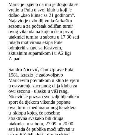
Marić je izjavio da mu je drago da se
vratio u Pulu u svoj klub u koji je
došao „kao klinac sa 21 godinom“.
Najavio je uzbudljivu košarkašku
sezonu a za početak odličan turnir
ovog vikenda na kojem će u prvoj
utakmici turnira u subotu u 17.30 sati
mlada motivirana ekipa Pule
odmjeriti snage sa Kastvom,
aktualnim suparnikom i u A2 ligi
Zapad.
Sandro Nicević, član Uprave Pula
1981, izrazio je zadovoljstvo
Marićevim povratkom u klub te vjeru
u ostvarenje zacrtanog cilja kluba za
ovu sezonu - ulasku u viši rang.
Nicević je pozvao sve zaljubljenike u
sport da tijekom vikenda poprate
ovaj turnir međunarodnog karaktera
u sklopu kojeg će posebno
atraktivna svakako biti druga
utakmica u subotu, 27.09. u 20.00
sati kada će publika moći uživati u
srazu KK Mladosti, druge ekipe