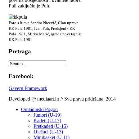
potvrda dosljednosti i kvalitete rada u
Puli zaključio je Puh.
Foto s lijeva Sandro Nicević, Član uprave
KK Pula 1981, Ivan Puh, Predsjenik KK
Pula 1981, Mirko Marić, igrač i novi tajnik
KK Pula 1981
Pretraga
Facebook
Gavern Framework
Developed @ mediaart.hr // Sva prava pridržana. 2014
Omladinski Pogon
Juniori (U-19)
Kadeti (U-17)
Pretkadeti (U-15)
Dječaci (U-13)
Minibasket (U-11)