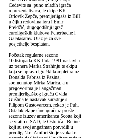
Cedevite sa puno mladih igrača
reprezentativaca, te ekipe KK
Orlovik Žepče, premijerligaša iz BiH
u čijim redovima igra i Emir
Preldžić, dugogodišnji igrač
euroligaških klubova Fenerbache i
Galatasaray. Ulaz je za sve
posjetitelje besplatan.
Početak regularne sezone
10.listopada KK Pula 1981 nastavlja
uz trenera Marka Strahinju te ekipu
koja se upravo igrački kompletira uz
Donalda Fabrisa iz Pazina,
spomenutog Mirka Marića, a u
pregovorima je i angažman
premijerligaškog igrača Gvida
Guština te nastavak suradnje s
Filipom Gustovarcem, rekao je Puh.
Ostatak ekipe čine igrači iz prošle
sezone izuzev amerikanca Scotta koji
se vratio u SAD, te Ostojića i Beline
koji su svoj angažman potvrdili u
prvoligaškoj Amfori što je svakako