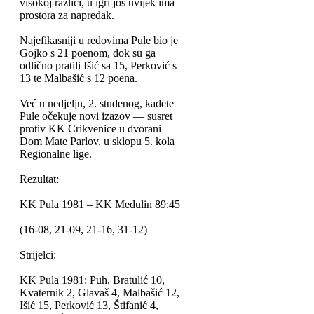
visokoj razlici, u igri još uvijek ima
prostora za napredak.
Najefikasniji u redovima Pule bio je
Gojko s 21 poenom, dok su ga
odlično pratili Išić sa 15, Perković s
13 te Malbašić s 12 poena.
Već u nedjelju, 2. studenog, kadete
Pule očekuje novi izazov — susret
protiv KK Crikvenice u dvorani
Dom Mate Parlov, u sklopu 5. kola
Regionalne lige.
Rezultat:
KK Pula 1981 – KK Medulin 89:45
(16-08, 21-09, 21-16, 31-12)
Strijelci:
KK Pula 1981: Puh, Bratulić 10,
Kvaternik 2, Glavaš 4, Malbašić 12,
Išić 15, Perković 13, Štifanić 4,