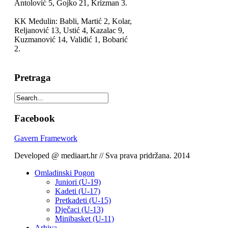
Antolović 5, Gojko 21, Krizman 3.
KK Medulin: Babli, Martić 2, Kolar,
Reljanović 13, Ustić 4, Kazalac 9,
Kuzmanović 14, Valiđić 1, Bobarić
2.
Pretraga
Facebook
Gavern Framework
Developed @ mediaart.hr // Sva prava pridržana. 2014
Omladinski Pogon
Juniori (U-19)
Kadeti (U-17)
Pretkadeti (U-15)
Dječaci (U-13)
Minibasket (U-11)
Arhiva